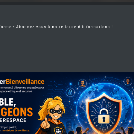
forme : Abonnez vous à notre lettre d'informations !
c
y
b
e
r
a
t
t
a
q
u
e