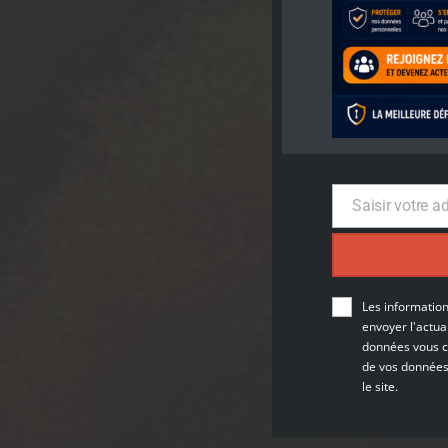
Saisir votre a
Email
Les information
envoyer l'actua
données vous co
de vos données v
le site.