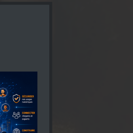
Close
this
module