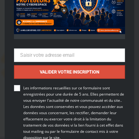
actualités
cyberbienveillance
CYBERMOIS
Cybersécurité
L
e
c
y
b
e
r
m
o
i
s
s
’
a
c
h
é
-
è
v
e
a
v
e
c
d
e
s
b
o
n
n
e
s
n
o
u
v
e
l
l
e
s
p
o
u
r
Saisir votre adresse email
l
a
#
c
y
b
e
r
Email
VALIDER VOTRE INSCRIPTION
30 OCTOBRE 2023
Les informations recueillies sur ce formulaire sont
enregistrées
pour une durée de 5 ans. Elles permettent de
vous envoyer l'actualité de notre communauté et du site..
Les données sont conservées et vous pouvez accéder aux
TeamMauna
données vous concernant, les rectifier, demander leur
effacement ou exercer votre droit à la limitation du
traitement de vos données vi la lien fourni à cet effet dans
tout mailing ou par le formulaire de contact mis à votre
disposition sur le site.