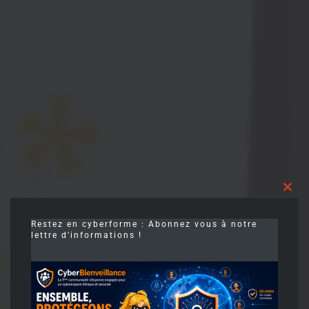
Clos
this
modu
Restez en cyberforme : Abonnez vous à notre
lettre d'informations !