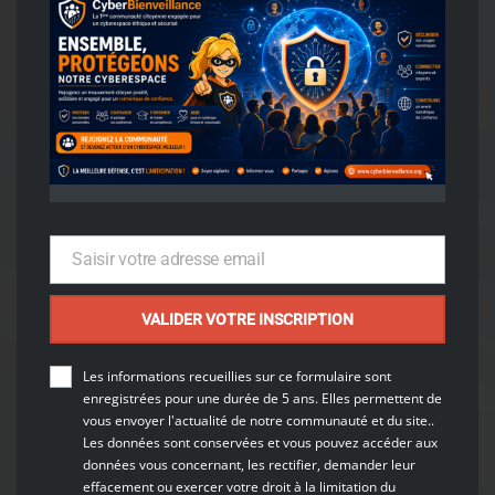
cyberbienveillance
CYBERMOIS
Cybersécurité
R
e
t
o
u
r
u
s
u
r
l
e
l
a
n
c
e
m
e
n
t
d
u
C
y
b
e
r
m
o
i
s
p
a
r
C
y
b
e
r
m
a
l
v
e
i
l
l
a
l
n
c
e
.
e
g
o
g
u
v
f
.
f
r
Saisir votre adresse email
Email
a
u
C
a
m
p
u
s
y
C
y
b
e
r
VALIDER VOTRE INSCRIPTION
5 OCTOBRE 2023
Les informations recueillies sur ce formulaire sont
enregistrées
pour une durée de 5 ans. Elles permettent de
vous envoyer l'actualité de notre communauté et du site..
Les données sont conservées et vous pouvez accéder aux
données vous concernant, les rectifier, demander leur
TeamMauna
effacement ou exercer votre droit à la limitation du