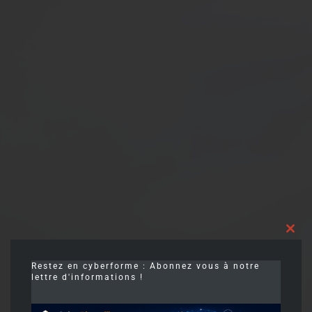
Clos
this
modu
Restez en cyberforme : Abonnez vous à notre
lettre d'informations !