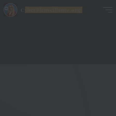
Aller
CyberBienveillance.org
au
contenu