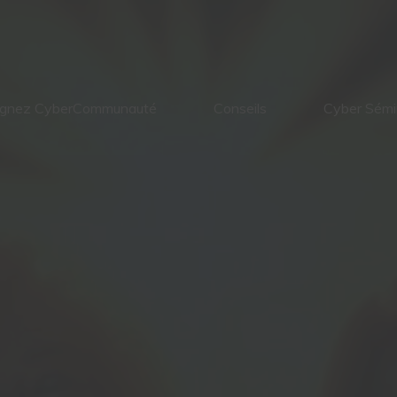
ignez CyberCommunauté
Conseils
Cyber Sémi