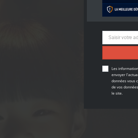
Saisir votre a
Email
Les information
envoyer l'actua
données vous co
de vos données v
le site.