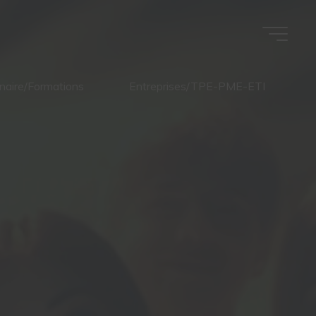
naire/Formations
Entreprises/TPE-PME-ETI