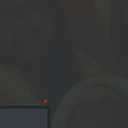
Close
this
module