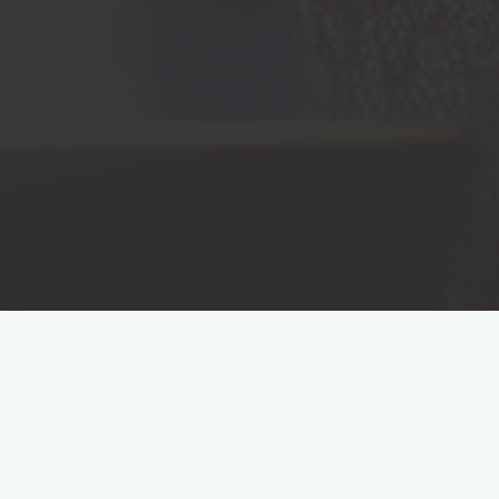
10 conseils pour éviter le quishing
(hameçonnage par QR code)
IA & Cybercriminalité 2026 :