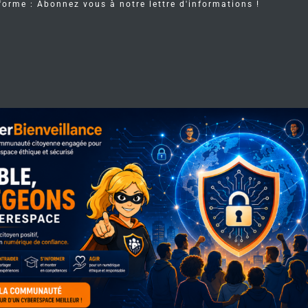
forme : Abonnez vous à notre lettre d'informations !
e
c
o
n
o
m
i
q
u
e